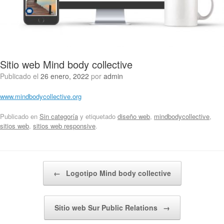
Sitio web Mind body collective
Publicado el
26 enero, 2022
por
admin
www.mindbodycollective.org
Publicado en
Sin categoría
y etiquetado
diseño web
,
mindbodycollective
,
sitios web
,
sitios web responsive
.
Navegador de artículos
←
Logotipo Mind body collective
Sitio web Sur Public Relations
→